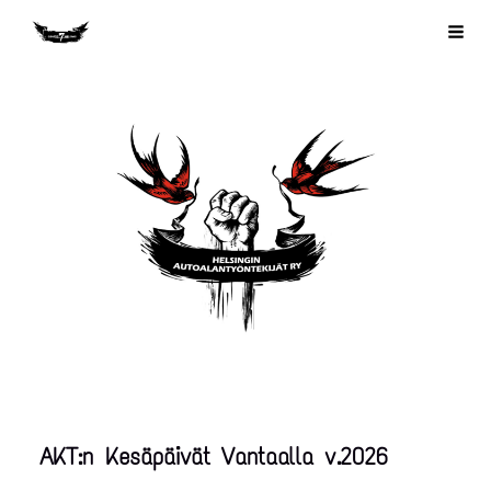
Siirry
Helsingin Autoalantyöntekijät RY
Haku
sivun
sisältöön
AKT:n Kesäpäivät Vantaalla v.2026