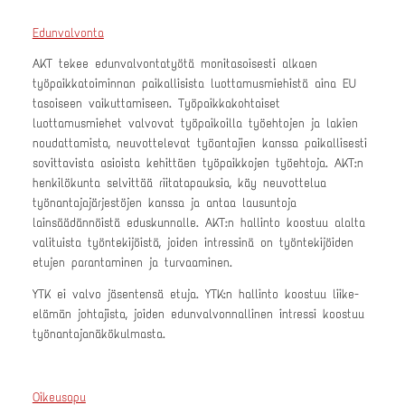
Edunvalvonta
AKT tekee edunvalvontatyötä monitasoisesti alkaen
työpaikkatoiminnan paikallisista luottamusmiehistä aina EU
tasoiseen vaikuttamiseen. Työpaikkakohtaiset
luottamusmiehet valvovat työpaikoilla työehtojen ja lakien
noudattamista, neuvottelevat työantajien kanssa paikallisesti
sovittavista asioista kehittäen työpaikkojen työehtoja. AKT:n
henkilökunta selvittää riitatapauksia, käy neuvottelua
työnantajajärjestöjen kanssa ja antaa lausuntoja
lainsäädännöistä eduskunnalle. AKT:n hallinto koostuu alalta
valituista työntekijöistä, joiden intressinä on työntekijöiden
etujen parantaminen ja turvaaminen.
YTK ei valvo jäsentensä etuja. YTK:n hallinto koostuu liike-
elämän johtajista, joiden edunvalvonnallinen intressi koostuu
työnantajanäkökulmasta.
Oikeusapu