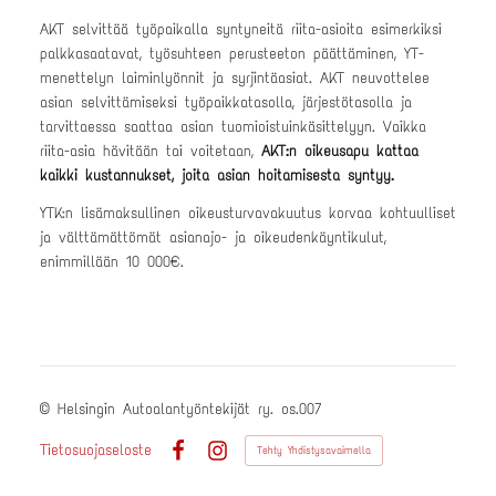
AKT selvittää työpaikalla syntyneitä riita-asioita esimerkiksi
palkkasaatavat, työsuhteen perusteeton päättäminen, YT-
menettelyn laiminlyönnit ja syrjintäasiat. AKT neuvottelee
asian selvittämiseksi työpaikkatasolla, järjestötasolla ja
tarvittaessa saattaa asian tuomioistuinkäsittelyyn. Vaikka
riita-asia hävitään tai voitetaan,
AKT:n oikeusapu kattaa
kaikki kustannukset, joita asian hoitamisesta syntyy.
YTK:n lisämaksullinen oikeusturvavakuutus korvaa kohtuulliset
ja välttämättömät asianajo- ja oikeudenkäyntikulut,
enimmillään 10 000€.
©
Helsingin Autoalantyöntekijät ry. os.007
Tietosuojaseloste
Tehty Yhdistysavaimella
Facebook
Instagram