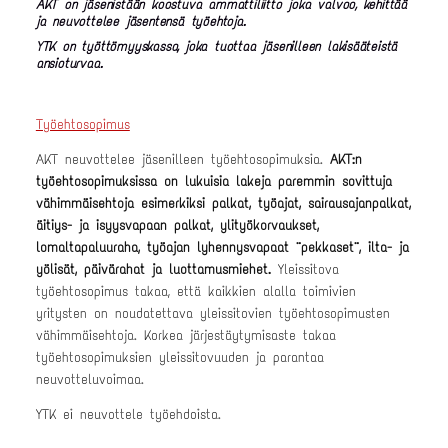
AKT on jäsenistään koostuva ammattiliitto joka valvoo, kehittää
ja neuvottelee jäsentensä työehtoja.
YTK on työttömyyskassa, joka tuottaa jäsenilleen lakisääteistä
ansioturvaa.
Työehtosopimus
AKT neuvottelee jäsenilleen työehtosopimuksia.
AKT:n
työehtosopimuksissa on lukuisia lakeja paremmin sovittuja
vähimmäisehtoja esimerkiksi palkat, työajat, sairausajanpalkat,
äitiys- ja isyysvapaan palkat, ylityökorvaukset,
lomaltapaluuraha, työajan lyhennysvapaat ¨pekkaset¨, ilta- ja
yölisät, päivärahat ja luottamusmiehet.
Yleissitova
työehtosopimus takaa, että kaikkien alalla toimivien
yritysten on noudatettava yleissitovien työehtosopimusten
vähimmäisehtoja. Korkea järjestäytymisaste takaa
työehtosopimuksien yleissitovuuden ja parantaa
neuvotteluvoimaa.
YTK ei neuvottele työehdoista.